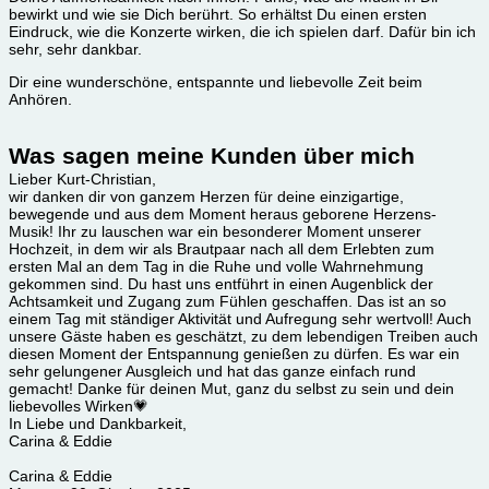
bewirkt und wie sie Dich berührt. So erhältst Du einen ersten
Eindruck, wie die Konzerte wirken, die ich spielen darf. Dafür bin ich
sehr, sehr dankbar.
Dir eine wunderschöne, entspannte und liebevolle Zeit beim
Anhören.
Was sagen meine Kunden über mich
Lieber Kurt-Christian,
wir danken dir von ganzem Herzen für deine einzigartige,
bewegende und aus dem Moment heraus geborene Herzens-
Musik! Ihr zu lauschen war ein besonderer Moment unserer
Hochzeit, in dem wir als Brautpaar nach all dem Erlebten zum
ersten Mal an dem Tag in die Ruhe und volle Wahrnehmung
gekommen sind. Du hast uns entführt in einen Augenblick der
Achtsamkeit und Zugang zum Fühlen geschaffen. Das ist an so
einem Tag mit ständiger Aktivität und Aufregung sehr wertvoll! Auch
unsere Gäste haben es geschätzt, zu dem lebendigen Treiben auch
diesen Moment der Entspannung genießen zu dürfen. Es war ein
sehr gelungener Ausgleich und hat das ganze einfach rund
gemacht! Danke für deinen Mut, ganz du selbst zu sein und dein
liebevolles Wirken💗
In Liebe und Dankbarkeit,
Carina & Eddie
Carina & Eddie