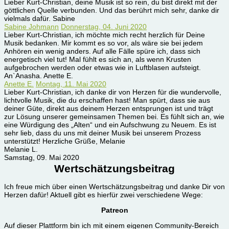
Lieber Kurt-Christian, deine Musik ist so rein, du bist direkt mit der
göttlichen Quelle verbunden. Und das berührt mich sehr, danke dir
vielmals dafür. Sabine
Sabine Johmann
Donnerstag, 04. Juni 2020
Lieber Kurt-Christian, ich möchte mich recht herzlich für Deine
Musik bedanken. Mir kommt es so vor, als wäre sie bei jedem
Anhören ein wenig anders. Auf alle Fälle spüre ich, dass sich
energetisch viel tut! Mal fühlt es sich an, als wenn Krusten
aufgebrochen werden oder etwas wie in Luftblasen aufsteigt.
An`Anasha. Anette E.
Anette E.
Montag, 11. Mai 2020
Lieber Kurt-Christian, ich danke dir von Herzen für die wundervolle,
lichtvolle Musik, die du erschaffen hast! Man spürt, dass sie aus
deiner Güte, direkt aus deinem Herzen entsprungen ist und trägt
zur Lösung unserer gemeinsamen Themen bei. Es fühlt sich an, wie
eine Würdigung des „Alten“ und ein Aufschwung zu Neuem. Es ist
sehr lieb, dass du uns mit deiner Musik bei unserem Prozess
unterstützt! Herzliche Grüße, Melanie
Melanie L.
Samstag, 09. Mai 2020
Wertschätzungsbeitrag
Ich freue mich über einen Wertschätzungsbeitrag und danke Dir von
Herzen dafür! Aktuell gibt es hierfür zwei verschiedene Wege:
Patreon
Auf dieser Plattform bin ich mit einem eigenen Community-Bereich