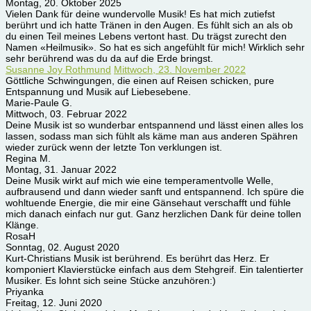
Montag, 20. Oktober 2025
Vielen Dank für deine wundervolle Musik! Es hat mich zutiefst
berührt und ich hatte Tränen in den Augen. Es fühlt sich an als ob
du einen Teil meines Lebens vertont hast. Du trägst zurecht den
Namen «Heilmusik». So hat es sich angefühlt für mich! Wirklich sehr
sehr berührend was du da auf die Erde bringst.
Susanne Joy Rothmund
Mittwoch, 23. November 2022
Göttliche Schwingungen, die einen auf Reisen schicken, pure
Entspannung und Musik auf Liebesebene.
Marie-Paule G.
Mittwoch, 03. Februar 2022
Deine Musik ist so wunderbar entspannend und lässt einen alles los
lassen, sodass man sich fühlt als käme man aus anderen Spähren
wieder zurück wenn der letzte Ton verklungen ist.
Regina M.
Montag, 31. Januar 2022
Deine Musik wirkt auf mich wie eine temperamentvolle Welle,
aufbrausend und dann wieder sanft und entspannend. Ich spüre die
wohltuende Energie, die mir eine Gänsehaut verschafft und fühle
mich danach einfach nur gut. Ganz herzlichen Dank für deine tollen
Klänge.
RosaH
Sonntag, 02. August 2020
Kurt-Christians Musik ist berührend. Es berührt das Herz. Er
komponiert Klavierstücke einfach aus dem Stehgreif. Ein talentierter
Musiker. Es lohnt sich seine Stücke anzuhören:)
Priyanka
Freitag, 12. Juni 2020