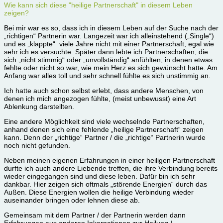
Wie kann sich diese "heilige Partnerschaft" in diesem Leben
zeigen?
Bei mir war es so, dass ich in diesem Leben auf der Suche nach der
„richtigen“ Partnerin war. Langezeit war ich alleinstehend („Single“)
und es „klappte“ viele Jahre nicht mit einer Partnerschaft, egal wie
sehr ich es versuchte. Später dann lebte ich Partnerschaften, die
sich „nicht stimmig“ oder „unvollständig“ anfühlten, in denen etwas
fehlte oder nicht so war, wie mein Herz es sich gewünscht hatte. Am
Anfang war alles toll und sehr schnell fühlte es sich unstimmig an.
Ich hatte auch schon selbst erlebt, dass andere Menschen, von
denen ich mich angezogen fühlte, (meist unbewusst) eine Art
Ablenkung darstellten.
Eine andere Möglichkeit sind viele wechselnde Partnerschaften,
anhand denen sich eine fehlende „heilige Partnerschaft“ zeigen
kann. Denn der „richtige“ Partner / die „richtige“ Partnerin wurde
noch nicht gefunden.
Neben meinen eigenen Erfahrungen in einer heiligen Partnerschaft
durfte ich auch andere Liebende treffen, die ihre Verbindung bereits
wieder eingegangen sind und diese leben. Dafür bin ich sehr
dankbar. Hier zeigen sich oftmals „störende Energien“ durch das
Außen. Diese Energien wollen die heilige Verbindung wieder
auseinander bringen oder lehnen diese ab.
Gemeinsam mit dem Partner / der Partnerin werden dann