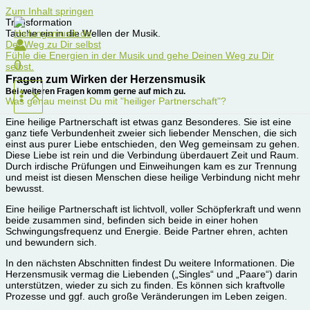
Zum Inhalt springen
Transformation
Tauche ein in die Wellen der Musik.
Der Weg zu Dir selbst
Fühle die Energien in der Musik und gehe Deinen Weg zu Dir
0
selbst.
Fragen zum Wirken der Herzensmusik
Bei weiteren Fragen komm gerne auf mich zu.
Was genau meinst Du mit "heiliger Partnerschaft"?
Eine heilige Partnerschaft ist etwas ganz Besonderes. Sie ist eine
ganz tiefe Verbundenheit zweier sich liebender Menschen, die sich
einst aus purer Liebe entschieden, den Weg gemeinsam zu gehen.
Diese Liebe ist rein und die Verbindung überdauert Zeit und Raum.
Durch irdische Prüfungen und Einweihungen kam es zur Trennung
und meist ist diesen Menschen diese heilige Verbindung nicht mehr
bewusst.
Eine heilige Partnerschaft ist lichtvoll, voller Schöpferkraft und wenn
beide zusammen sind, befinden sich beide in einer hohen
Schwingungsfrequenz und Energie. Beide Partner ehren, achten
und bewundern sich.
In den nächsten Abschnitten findest Du weitere Informationen. Die
Herzensmusik vermag die Liebenden („Singles“ und „Paare“) darin
unterstützen, wieder zu sich zu finden. Es können sich kraftvolle
Prozesse und ggf. auch große Veränderungen im Leben zeigen.