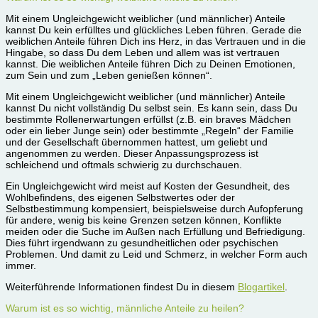
Mit einem Ungleichgewicht weiblicher (und männlicher) Anteile
kannst Du kein erfülltes und glückliches Leben führen. Gerade die
weiblichen Anteile führen Dich ins Herz, in das Vertrauen und in die
Hingabe, so dass Du dem Leben und allem was ist vertrauen
kannst. Die weiblichen Anteile führen Dich zu Deinen Emotionen,
zum Sein und zum „Leben genießen können“.
Mit einem Ungleichgewicht weiblicher (und männlicher) Anteile
kannst Du nicht vollständig Du selbst sein. Es kann sein, dass Du
bestimmte Rollenerwartungen erfüllst (z.B. ein braves Mädchen
oder ein lieber Junge sein) oder bestimmte „Regeln“ der Familie
und der Gesellschaft übernommen hattest, um geliebt und
angenommen zu werden. Dieser Anpassungsprozess ist
schleichend und oftmals schwierig zu durchschauen.
Ein Ungleichgewicht wird meist auf Kosten der Gesundheit, des
Wohlbefindens, des eigenen Selbstwertes oder der
Selbstbestimmung kompensiert, beispielsweise durch Aufopferung
für andere, wenig bis keine Grenzen setzen können, Konflikte
meiden oder die Suche im Außen nach Erfüllung und Befriedigung.
Dies führt irgendwann zu gesundheitlichen oder psychischen
Problemen. Und damit zu Leid und Schmerz, in welcher Form auch
immer.
Weiterführende Informationen findest Du in diesem
Blogartikel
.
Warum ist es so wichtig, männliche Anteile zu heilen?