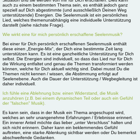
Situation und sie werden von mir für Dich erschaffen. Dies kann
auch zu einem bestimmten Thema sein, es enthält jedoch ganz
speziell auf Dich abgestimmte (und ausschließlich Deinen Weg
unterstützende) Energien. Die Seelenmusik ist ein persönliches
Lied, welches themenunabhängig eine individuelle Unterstützung
darstellt (siehe nächste Frage).
Wie wirkt eine für mich persönlich erschaffene Seelenmusik?
Bei einer für Dich persönlich erschaffenen Seelenmusik enthält
diese einen „Energie-Mix“, der Dich eine bestimmte Zeit lang
unterstützen kann. Es ist eine ganzheitliche Unterstützung für Dich
selbst. Die Energien sind individuell, so dass das Lied nur für Dich
die Wirkung entfaltet und genau die Themen transformiert werden
können, welche für Dich aktuell wichtig sind. Dabei musst Du die
Themen nicht kennen / wissen, die Abstimmung erfolgt auf
Seelenebene. Auch die Dauer der Unterstützung / Wegbegleitung ist
daher individuell.
Ich fühle eine Ablehnung bzw. einen Widerstand, die Musik
anzuhören (z.B. bei einem dynamischen Teil oder auch ein Gefühl
der "falschen" Musik).
Es kann sein, dass in der Musik ein Thema angeschupst wird,
welches an sehr unangenehme Erfahrungen / Erlebnisse erinnert.
Ein innerer Anteil möchte das lieber „unter Verschluss“ halten und
sich nicht erinnern. Daher kann ein beklemmendes Gefühl
auftreten, eine starke Ablenkung sichtbar werden oder Du bemerkst
abschweifende Gedanken.