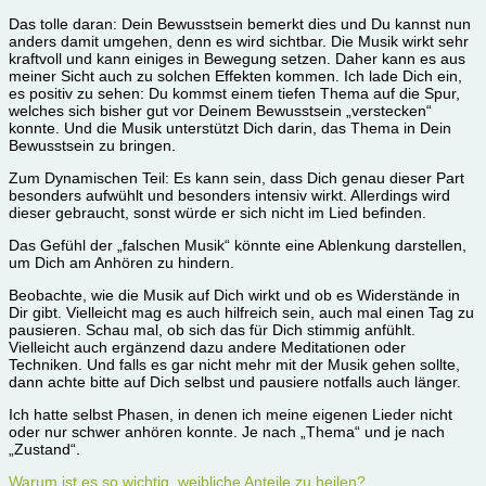
Das tolle daran: Dein Bewusstsein bemerkt dies und Du kannst nun
anders damit umgehen, denn es wird sichtbar. Die Musik wirkt sehr
kraftvoll und kann einiges in Bewegung setzen. Daher kann es aus
meiner Sicht auch zu solchen Effekten kommen. Ich lade Dich ein,
es positiv zu sehen: Du kommst einem tiefen Thema auf die Spur,
welches sich bisher gut vor Deinem Bewusstsein „verstecken“
konnte. Und die Musik unterstützt Dich darin, das Thema in Dein
Bewusstsein zu bringen.
Zum Dynamischen Teil: Es kann sein, dass Dich genau dieser Part
besonders aufwühlt und besonders intensiv wirkt. Allerdings wird
dieser gebraucht, sonst würde er sich nicht im Lied befinden.
Das Gefühl der „falschen Musik“ könnte eine Ablenkung darstellen,
um Dich am Anhören zu hindern.
Beobachte, wie die Musik auf Dich wirkt und ob es Widerstände in
Dir gibt. Vielleicht mag es auch hilfreich sein, auch mal einen Tag zu
pausieren. Schau mal, ob sich das für Dich stimmig anfühlt.
Vielleicht auch ergänzend dazu andere Meditationen oder
Techniken. Und falls es gar nicht mehr mit der Musik gehen sollte,
dann achte bitte auf Dich selbst und pausiere notfalls auch länger.
Ich hatte selbst Phasen, in denen ich meine eigenen Lieder nicht
oder nur schwer anhören konnte. Je nach „Thema“ und je nach
„Zustand“.
Warum ist es so wichtig, weibliche Anteile zu heilen?