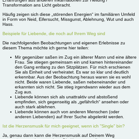
Erfahrungen aus anderen Inkarnationen zur Heilung /
Transformation ans Licht gebracht.
Häufig zeigen sich diese „störenden Energien“ im familiären Umfeld
in Form von Neid, Eifersucht, Missgunst, Ablehnung, Wut und auch
Hass.
Beispiele für Liebende, die noch auf Ihrem Weg sind
Die nachfolgenden Beobachtungen und eigenen Erlebnisse zu
diesem Thema möchte ich gerne hier teilen:
Mir gegenüber saßen im Zug ein älterer Mann und eine ältere
Frau. Sie stiegen gemeinsam ein und kamen hintereinander
den Gang entlang zu den Sitzplätzen. Für mich erschienen
Sie als Einheit und verheiratet. Es war so klar und deutlich
erkennbar. Aus der Beobachtung heraus waren sie es wohl
nicht. Beide waren Liebende, saßen nebeneinander und
erkannten sich nicht. Sie stieg irgendwann wieder aus dem
Zug aus.
Liebende können sich als unattraktiv und abstoßend
empfinden, sich gegenseitig als „gefährlich“ ansehen oder
auch stark ablehnen.
Liebende können auch von anderen Menschen (oder
anderen Liebenden) auf Ihrer Suche abgelenkt werden.
Ist die Herzensmusik für mich geeignet, wenn ich "Single" bin?
Ja, genau dann kann die Herzensmusik auf Deinem Weg